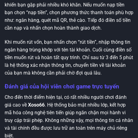
khiến bạn gặp phải nhiều khó khăn. Nếu muốn nạp tiền
bạn chọn “nạp tiền”, chọn phương thức thanh toán phù hợp
như: ngân hàng, quét mã QR, thẻ cào. Tiếp đó điền số tiền
cần nạp và nhấn chọn hoàn thành giao dịch.
Khi muốn rút vốn, bạn nhấn chọn “rút tiền”, nhập thông tin
ngân hàng trùng khớp với tên tài khoản. Cuối cùng điền số
tiền muốn rút và hoàn tất quy trình. Chỉ sau từ 3 đến 5 phút
là hệ thống xác nhận thông tin, chuyển tiền về tài khoản
của bạn mà không cần phải chờ đợi quá lâu.
Đánh giá của hội viên chơi game trực tuyến
Cho đến thời điểm hiện tại, có rất nhiều người chơi đánh
giá cao về
Xoso66
. Hệ thống bảo mật nhiều lớp, kết hợp
mã hóa công nghệ tiên tiến giúp ngăn chặn mọi hành vi
truy cập trái phép. Không những vậy, mọi thông tin cá nhân
và tài chính đều được lưu trữ an toàn trên máy chủ riêng
biệt.