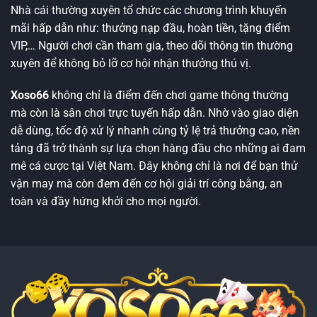
Nhà cái thường xuyên tổ chức các chương trình khuyến
mãi hấp dẫn như: thưởng nạp đầu, hoàn tiền, tặng điểm
VIP,… Người chơi cần tham gia, theo dõi thông tin thường
xuyên để không bỏ lỡ cơ hội nhận thưởng thú vị.
Xoso66
không chỉ là điểm đến chơi game thông thường
mà còn là sân chơi trực tuyến hấp dẫn. Nhờ vào giao diện
dễ dùng, tốc độ xử lý nhanh cùng tỷ lệ trả thưởng cao, nền
tảng đã trở thành sự lựa chọn hàng đầu cho những ai đam
mê cá cược tại Việt Nam. Đây không chỉ là nơi để bạn thử
vận may mà còn đem đến cơ hội giải trí công bằng, an
toàn và đầy hứng khởi cho mọi người.