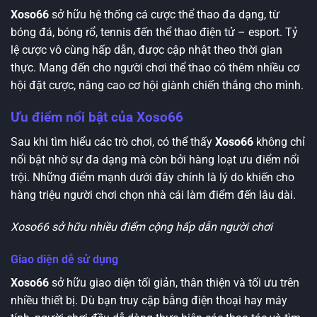
Xoso66
sở hữu hệ thống cá cược thể thao đa dạng, từ
bóng đá, bóng rổ, tennis đến thể thao điện tử – esport. Tỷ
lệ cược vô cùng hấp dẫn, được cập nhật theo thời gian
thực. Mang đến cho người chơi thể thao có thêm nhiều cơ
hội đặt cược, nâng cao cơ hội giành chiến thắng cho mình.
Ưu điểm nổi bật của Xoso66
Sau khi tìm hiểu các trò chơi, có thể thấy
Xoso66
không chỉ
nổi bật nhờ sự đa dạng mà còn bởi hàng loạt ưu điểm nổi
trội. Những điểm mạnh dưới đây chính là lý do khiến cho
hàng triệu người chơi chọn nhà cái làm điểm đến lâu dài.
Xoso66 sở hữu nhiều điểm cộng hấp dẫn người chơi
Giao diện dễ sử dụng
Xoso66
sở hữu giao diện tối giản, thân thiện và tối ưu trên
nhiều thiết bị. Dù bạn truy cập bằng điện thoại hay máy