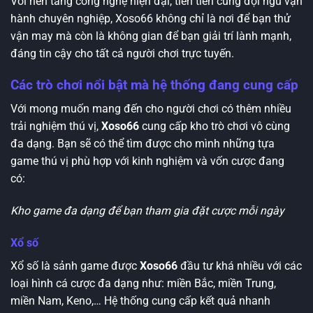
Với nền tảng công nghệ hiện đại, tiên tiến cùng đội ngũ vận
hành chuyên nghiệp, Xoso66 không chỉ là nơi để bạn thử
vận may mà còn là không gian để bạn giải trí lành mạnh,
đáng tin cậy cho tất cả người chơi trực tuyến.
Các trò chơi nổi bật mà hệ thống đang cung cấp
Với mong muốn mang đến cho người chơi có thêm nhiều
trải nghiệm thú vị,
Xoso66
cung cấp kho trò chơi vô cùng
đa dạng. Bạn sẽ có thể tìm được cho mình những tựa
game thú vị phù hợp với kinh nghiệm và vốn cược đang
có:
Kho game đa dạng để bạn tham gia đặt cược mỗi ngày
Xổ số
Xổ số là sảnh game được
Xoso66
đầu tư khá nhiều với các
loại hình cá cược đa dạng như: miền Bắc, miền Trung,
miền Nam, Keno,… Hệ thống cung cấp kết quả nhanh