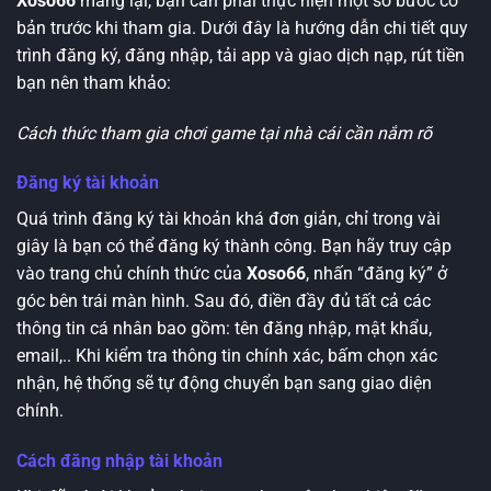
Xoso66
mang lại, bạn cần phải thực hiện một số bước cơ
bản trước khi tham gia. Dưới đây là hướng dẫn chi tiết quy
trình đăng ký, đăng nhập, tải app và giao dịch nạp, rút tiền
bạn nên tham khảo:
Cách thức tham gia chơi game tại nhà cái cần nắm rõ
Đăng ký tài khoản
Quá trình đăng ký tài khoản khá đơn giản, chỉ trong vài
giây là bạn có thể đăng ký thành công. Bạn hãy truy cập
vào trang chủ chính thức của
Xoso66
, nhấn “đăng ký” ở
góc bên trái màn hình. Sau đó, điền đầy đủ tất cả các
thông tin cá nhân bao gồm: tên đăng nhập, mật khẩu,
email,.. Khi kiểm tra thông tin chính xác, bấm chọn xác
nhận, hệ thống sẽ tự động chuyển bạn sang giao diện
chính.
Cách đăng nhập tài khoản