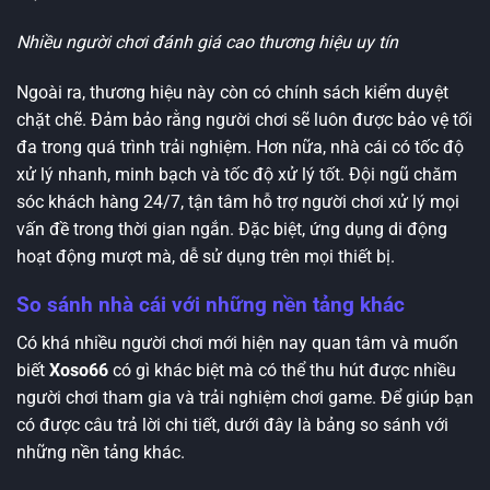
Nhiều người chơi đánh giá cao thương hiệu uy tín
Ngoài ra, thương hiệu này còn có chính sách kiểm duyệt
chặt chẽ. Đảm bảo rằng người chơi sẽ luôn được bảo vệ tối
đa trong quá trình trải nghiệm. Hơn nữa, nhà cái có tốc độ
xử lý nhanh, minh bạch và tốc độ xử lý tốt. Đội ngũ chăm
sóc khách hàng 24/7, tận tâm hỗ trợ người chơi xử lý mọi
vấn đề trong thời gian ngắn. Đặc biệt, ứng dụng di động
hoạt động mượt mà, dễ sử dụng trên mọi thiết bị.
So sánh nhà cái với những nền tảng khác
Có khá nhiều người chơi mới hiện nay quan tâm và muốn
biết
Xoso66
có gì khác biệt mà có thể thu hút được nhiều
người chơi tham gia và trải nghiệm chơi game. Để giúp bạn
có được câu trả lời chi tiết, dưới đây là bảng so sánh với
những nền tảng khác.