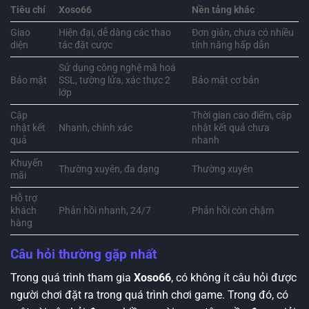
Tiêu chí
Xoso66
Nền tảng khác
Giao
Hiện đại, dễ dàng các thao
Đơn giản, chưa có nhiều
diện
tác đặt cược
tính năng hấp dẫn
Sử dụng công nghệ mã hoá
Bảo mật
SSL, tường lửa, xác thực 2
Bảo mật cơ bản
lớp
Cập
Thời gian cao điểm, cập
nhật kết
Nhanh, chính xác
nhật kết quả chưa
quả
nhanh
Khuyến
Thường xuyên, đa dạng
Thường xuyên
mãi
Hỗ trợ
khách
Phản hồi nhanh, 24/7
Phản hồi còn chậm
hàng
Câu hỏi thường gặp nhất
Trong quá trình tham gia
Xoso66
, có không ít câu hỏi được
người chơi đặt ra trong quá trình chơi game. Trong đó, có