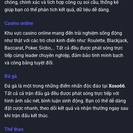
chóng, chính xác và tích hợp công cụ soi cầu, thống kê
giúp bạn có thể phân tích kết quả, dữ liệu dễ dàng.
Casino online
Khu vực casino online mang đến trải nghiệm sống động
như thật với các trò chơi kinh điển như: Roulette, Blackjack,
Baccarat, Poker, Sicbo,… Tất cả đều được phát sóng trực
tiếp cùng leader chuyên nghiệp, đảm bảo tính minh bạch
và công bằng tuyệt đối.
Đá gà
Đá gà là một trong những điểm nhấn độc đáo tại
Xoso66
.
Tất cả cả trận đấu gà đều được phát sóng trực tiếp với
hình ảnh sắc nét, bình luận sinh động. Bạn có thể dễ dàng
đặt cược nhanh, theo dõi kết quả và nhận thưởng ngay sau
khi trận đấu kết thúc.
Thể thao