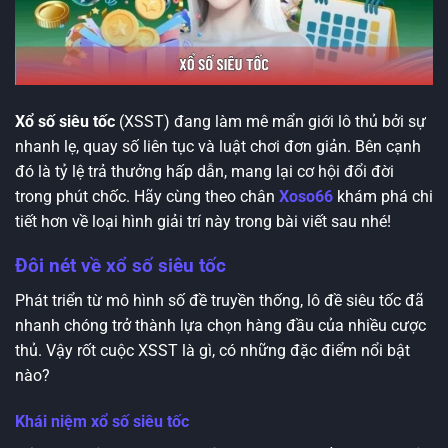
Xổ số siêu tốc
(XSST) đang làm mê mẩn giới lô thủ bởi sự
nhanh lẹ, quay số liên tục và luật chơi đơn giản. Bên cạnh
đó là tỷ lệ trả thưởng hấp dẫn, mang lại cơ hội đổi đời
trong phút chốc. Hãy cùng theo chân
Xoso66
khám phá chi
tiết hơn về loại hình giải trí này trong bài viết sau nhé!
Đôi nét về xổ số siêu tốc
Phát triển từ mô hình số đề truyền thống, lô đề siêu tốc đã
nhanh chóng trở thành lựa chọn hàng đầu của nhiều cược
thủ. Vậy rốt cuộc XSST là gì, có những đặc điểm nổi bật
nào?
Khái niệm xổ số siêu tốc