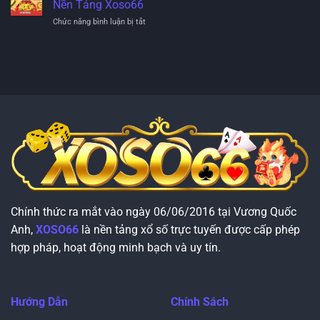
Minh
Nền Tảng Xoso66
Trọng
Nội
Vip:
ở
Chức năng bình luận bị tắt
Vip
Lựa
Xổ
Xoso66
Chọn
Số
–
Số
Bingo
Trải
1
–
Nghiệm
Tại
Sản
Quay
Xoso66
Phẩm
Số
Giải
Siêu
Trí
Tốc
Hấp
24/7
Dẫn
Trên
Nền
Tảng
Xoso66
Chính thức ra mắt vào ngày 06/06/2016 tại Vương Quốc
Anh,
XOSO66
là nền tảng xổ số trực tuyến được cấp phép
hợp pháp, hoạt động minh bạch và uy tín.
Hướng Dẫn
Chính Sách