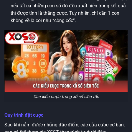
nếu tất cả những con số đó đều xuất hiện trong kết quả
thì được tính là thắng cược. Tuy nhiên, chỉ cần 1 con
không về là coi như “công cốc”.
Các kiểu cược trong xổ số siêu tốc
Quy trình đặt cược
Sau khi nắm được những đặc điểm, các cửa cược cơ bản,