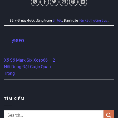
Bài viết này được đăng trong
tin tức
. Đánh dấu
liên kết thường trực
.
@SEO
Xổ Số Mark Six Xoso66 – 2
Nội Dung Đặt Cược Quan
Trọng
TÌM KIẾM